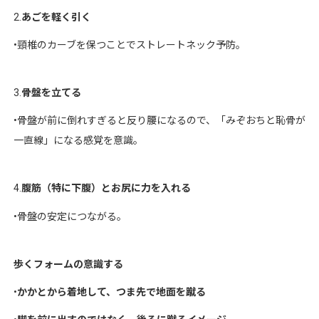
2.
あごを軽く引く
•頸椎のカーブを保つことでストレートネック予防。
3.
骨盤を立てる
•骨盤が前に倒れすぎると反り腰になるので、「みぞおちと恥骨が
一直線」になる感覚を意識。
4.
腹筋（特に下腹）とお尻に力を入れる
•骨盤の安定につながる。
歩くフォームの意識する
•
かかとから着地して、つま先で地面を蹴る