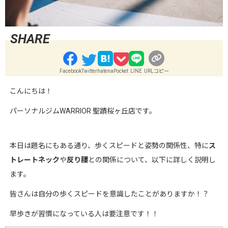
Facebook
Twitter
hatena
Pocket
LINE
URLコピー
こんにちは！
パーソナルジムWARRIOR 聖蹟桜ヶ丘店です。
本日は題名にもある通り、歩くスピードと姿勢の関係性、特に
ス
トレートネック
や
反り腰
との関係について、以下に詳しく説明し
ます。
皆さんは自分の歩くスピードを意識したことがありますか！？
早歩きが習慣になっている人は要注意です！！