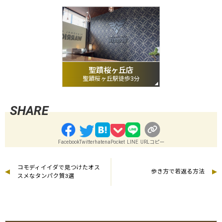
聖蹟桜ヶ丘店
聖蹟桜ヶ丘駅徒歩3分
Facebook
Twitter
hatena
Pocket
LINE
URLコピー
コモディイイダで見つけたオス
歩き方で若返る方法
スメなタンパク質3選