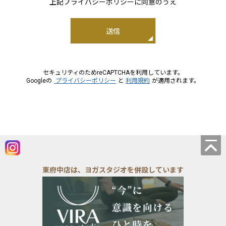
２.個人情報の安全管理
上記プライバシーポリシーに同意のうえ
当社は、個人情報の保護に関して、組織的、物理的、人
的、技術的に適切な対策を実施し、当社の取り扱う個人情
送信
報の漏えい、滅失又はき損の防止その他の個人情報の安全
管理のために必要かつ適切な措置を講ずるものとします。
セキュリティのためreCAPTCHAを利用しています。
Googleの
プライバシーポリシー
と
利用規約
が適用されます。
３.個人情報の取得等の遵守事項
当社による個人情報の取得、利用、提供については、以下
の事項を遵守します。
(1)個人情報の取得
当社は、当社が管理するインターネットによる情報提供サ
イト（以下「本サイト」といいます。）の運営に必要な範
東府中店は、ヨガスタジオを併設しています
囲で、本サイトの一般利用者（以下「ユーザー」といいま
す。）又は本サイトに広告掲載を行う者（以下「掲載主」
といいます。）から、ユーザー又は掲載主に係る個人情報