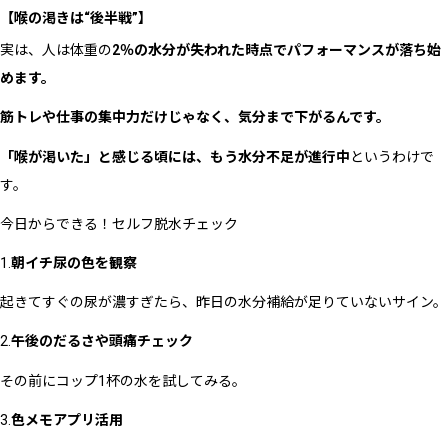
【喉の渇きは
“後半戦”】
実は、人は体重の
2％の水分が失われた時点でパフォーマンスが落ち始
めます。
筋トレや仕事の集中力だけじゃなく、気分まで下がるんです。
「喉が渇いた」と感じる頃には、もう水分不足が進行中
というわけで
す。
今日からできる！セルフ脱水チェック
1.
朝イチ尿の色を観察
起きてすぐの尿が濃すぎたら、昨日の水分補給が足りていないサイン。
2.
午後のだるさや頭痛チェック
その前にコップ1杯の水を試してみる。
3.
色メモアプリ活用