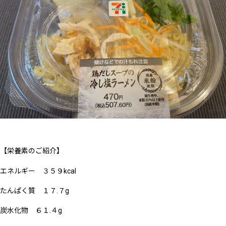
【栄養素のご紹介】
エネルギー ３５９kcal
たんぱく質 １７.７g
炭水化物 ６１.４g