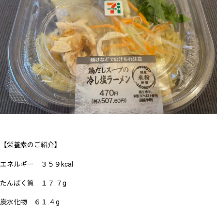
【栄養素のご紹介】
エネルギー ３５９kcal
たんぱく質 １７.７g
炭水化物 ６１.４g