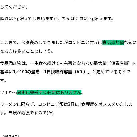
してください。
脂質は５g増えてしまいますが、たんぱく質は７g増えます。
ここまで、ベタ褒めしてきましたがコンビニと言えば
食品
添加物
も気に
なる方は多いことでしょう。
食品添加物は、一生食べ続けても有害とならない最大量（無毒性量）を
基準に
1／100の量を「1日摂取許容量（ADI）」
と定めているそうで
す。
ですから
過剰に警戒する必要はありません
。
ラーメンに限らず、コンビニご飯は3日に1食程度をオススメいたしま
す。自炊が最強ですので(^^)
【最後に】