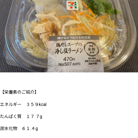
【栄養素のご紹介】
エネルギー ３５９kcal
たんぱく質 １７.７g
炭水化物 ６１.４g