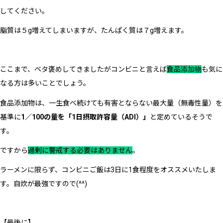
してください。
脂質は５g増えてしまいますが、たんぱく質は７g増えます。
ここまで、ベタ褒めしてきましたがコンビニと言えば
食品
添加物
も気に
なる方は多いことでしょう。
食品添加物は、一生食べ続けても有害とならない最大量（無毒性量）を
基準に
1／100の量を「1日摂取許容量（ADI）」
と定めているそうで
す。
ですから
過剰に警戒する必要はありません
。
ラーメンに限らず、コンビニご飯は3日に1食程度をオススメいたしま
す。自炊が最強ですので(^^)
【最後に】