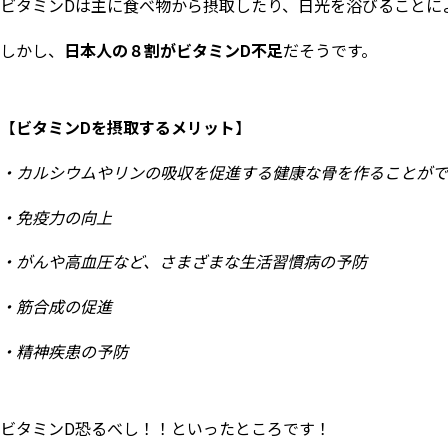
ビタミンDは主に食べ物から摂取したり、日光を浴びることに
しかし、
日本人の８割がビタミンD不足
だそうです。
【
ビタミンDを摂取するメリット
】
・カルシウムやリンの吸収を促進する健康な骨を作ることがで
・免疫力の向上
・がんや高血圧など、さまざまな生活習慣病の予防
・筋合成の促進
・精神疾患の予防
ビタミンD恐るべし！！といったところです！