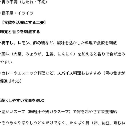
•胃の不調（もたれ・下痢）
•寝不足・イライラ
【食欲を活発にする工夫】
味覚と香りを刺激する
•
梅干し、レモン、酢の物
など、酸味を活かした料理で食欲を刺激
•薬味（大葉、みょうが、生姜、にんにく）を加えると香りで食が進み
やすい
•カレーやエスニック料理など、
スパイス料理
もおすすめ（胃の働きが
促進される）
消化しやすい食事を選ぶ
•温かいスープ（味噌汁や鶏ガラスープ）で胃を冷やさず栄養補給
•そうめんや冷やしうどんだけでなく、たんぱく質（卵、納豆、鶏むね