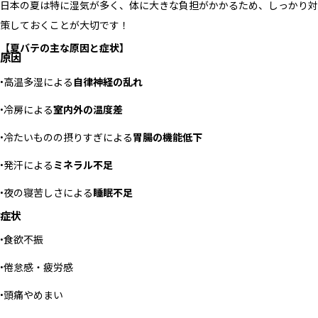
日本の夏は特に湿気が多く、体に大きな負担がかかるため、しっかり対
策しておくことが大切です！
【夏バテの主な原因と症状】
原因
•高温多湿による
自律神経の乱れ
•冷房による
室内外の温度差
•冷たいものの摂りすぎによる
胃腸の機能低下
•発汗による
ミネラル不足
•夜の寝苦しさによる
睡眠不足
症状
•食欲不振
•倦怠感・疲労感
•頭痛やめまい