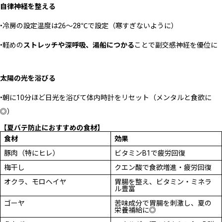
自律神経を整える
•冷房の設定温度は26～28℃で設定（寒すぎないように）
•軽めの
ストレッチや深呼吸、湯船につかる
ことで副交感神経を優位に
太陽の光を浴びる
•朝に10分ほど日光を浴びて体内時計をリセット（メンタルと食欲に
◎）
【夏バテ防止におすすめの食材】
食材
効果
豚肉（特にヒレ）
ビタミンB1で疲労回復
梅干し
クエン酸で食欲増進・疲労回復
オクラ、モロヘイヤ
胃腸を整え、ビタミン・ミネラ
ル豊富
ゴーヤ
苦味成分で胃腸を刺激し、夏の
栄養補給に◎