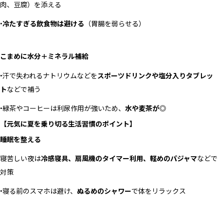
肉、豆腐）を添える
•
冷たすぎる飲食物は避ける
（胃腸を弱らせる）
こまめに水分＋ミネラル補給
•汗で失われるナトリウムなどを
スポーツドリンクや塩分入りタブレッ
ト
などで補う
•緑茶やコーヒーは利尿作用が強いため、
水や麦茶が◎
【元気に夏を乗り切る生活習慣のポイント】
睡眠を整える
寝苦しい夜は
冷感寝具、扇風機のタイマー利用、軽めのパジャマ
などで
対策
•寝る前のスマホは避け、
ぬるめのシャワー
で体をリラックス